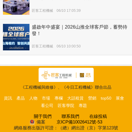
匠客工程機械
06/10 17:05:39
盛啟年中盛宴｜2026山推全球客戶節，蓄勢待
發！
匠客工程機械
06/10 10:00:50
《工程機械與維修》、《今日工程機械》聯合出品
資訊
產品
人物
市場
專欄
大話租賃
營銷
top50
展會
看公司
匠客學院
專題
關于我們
聯系我們
在線投稿
備案
京ICP備10026412號-53
網絡服務出版許可證：（總）網出證（京）字第123號