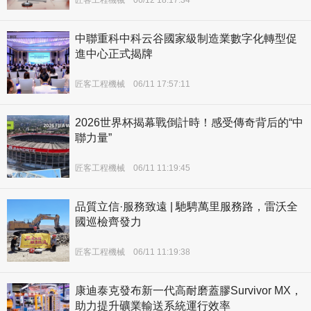
匠客工程機械
06/12 18:17:34
中聯重科中科云谷國家級制造業數字化轉型促
進中心正式揭牌
匠客工程機械
06/11 17:57:11
2026世界杯揭幕戰倒計時！感受傳奇背后的“中
聯力量”
匠客工程機械
06/11 11:19:45
品質立信·服務致遠 | 馳騁萬里服務路，雷沃全
國巡檢齊發力
匠客工程機械
06/11 11:19:38
康迪泰克發布新一代高耐磨蓋膠Survivor MX，
助力提升礦業輸送系統運行效率